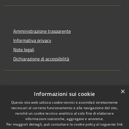
Amministrazione trasparente
Informativa privacy
Note legali
Dichiarazione di accessibilità
×
Informazioni sui cookie
Questo sito web utilizza cookie tecnici e assimilati strettamente
RSS
Copyright © 2026 • Comune di
necessari al corretto funzionamento e alla navigazione del sito,
Accessibilità
Appignano del Tronto •
nonché un cookie tecnico analitico al solo fine di elaborare
informazioni statistiche, aggregate e anonime.
Privacy
Municipium
Powered by
•
Per maggiori dettagli, può consultare la cookie policy al seguente
link
Cookie
Accesso redazione