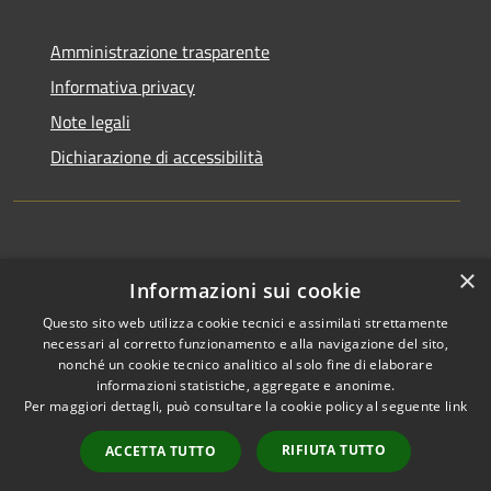
Amministrazione trasparente
Informativa privacy
Note legali
Dichiarazione di accessibilità
×
Informazioni sui cookie
Questo sito web utilizza cookie tecnici e assimilati strettamente
RSS
Copyright © 2026 • Comune di
necessari al corretto funzionamento e alla navigazione del sito,
Accessibilità
Appignano del Tronto •
nonché un cookie tecnico analitico al solo fine di elaborare
informazioni statistiche, aggregate e anonime.
Privacy
Municipium
Powered by
•
Per maggiori dettagli, può consultare la cookie policy al seguente
link
Cookie
Accesso redazione
Mappa del sito
RIFIUTA TUTTO
ACCETTA TUTTO
Extranet