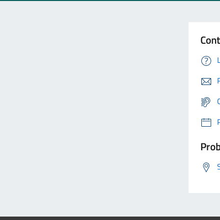
Cont
Prob