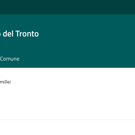
 del Tronto
il Comune
millei