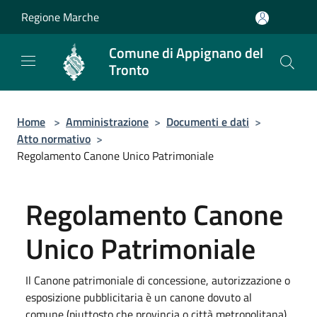
Salta al contenuto principale
Regione Marche
Comune di Appignano del
Tronto
Home
>
Amministrazione
>
Documenti e dati
>
Atto normativo
>
Regolamento Canone Unico Patrimoniale
Regolamento Canone
Unico Patrimoniale
Il Canone patrimoniale di concessione, autorizzazione o
esposizione pubblicitaria è un canone dovuto al
comune (piuttosto che provincia o città metropolitana)