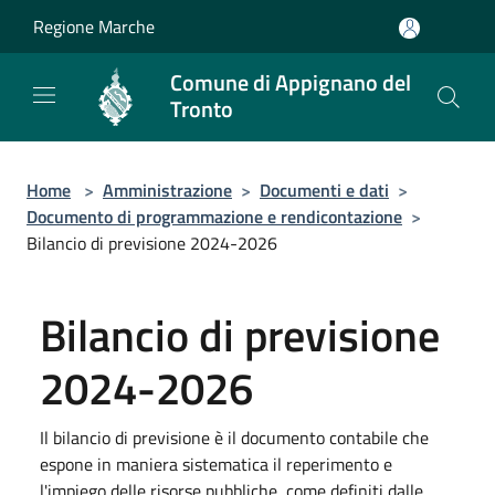
Salta al contenuto principale
Regione Marche
Comune di Appignano del
Tronto
Home
>
Amministrazione
>
Documenti e dati
>
Documento di programmazione e rendicontazione
>
Bilancio di previsione 2024-2026
Bilancio di previsione
2024-2026
Il bilancio di previsione è il documento contabile che
espone in maniera sistematica il reperimento e
l'impiego delle risorse pubbliche, come definiti dalle