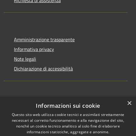
Richiesta di assistenza
Amministrazione trasparente
Informativa privacy
Note legali
Dichiarazione di accessibilità
×
Informazioni sui cookie
Questo sito web utilizza cookie tecnici e assimilati strettamente
RSS
Copyright © 2026 • Comune di
necessari al corretto funzionamento e alla navigazione del sito,
Accessibilità
Appignano del Tronto •
nonché un cookie tecnico analitico al solo fine di elaborare
informazioni statistiche, aggregate e anonime.
Privacy
Municipium
Powered by
•