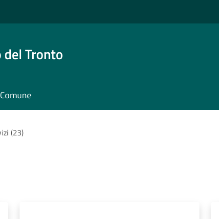
 del Tronto
il Comune
vizi (23)