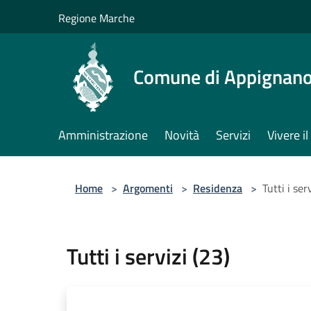
Salta al contenuto principale
Regione Marche
Comune di Appignano
Amministrazione
Novità
Servizi
Vivere 
Home
>
Argomenti
>
Residenza
>
Tutti i ser
Tutti i servizi (23)