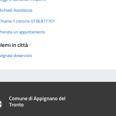
Richiedi Assistenza
Chiama il comune 0736.817701
Prenota un appuntamento
lemi in città
Segnala disservizio
Comune di Appignano del
Tronto