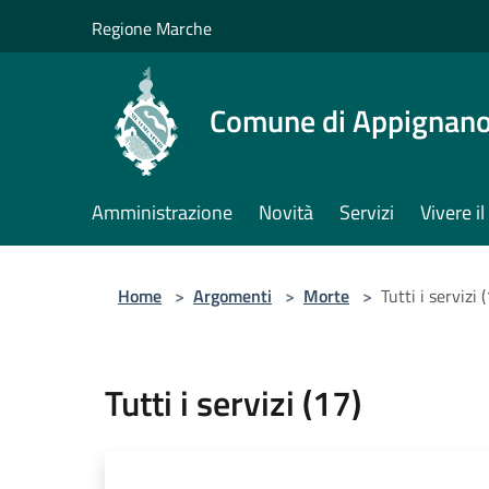
Salta al contenuto principale
Regione Marche
Comune di Appignano
Amministrazione
Novità
Servizi
Vivere 
Home
>
Argomenti
>
Morte
>
Tutti i servizi 
Tutti i servizi (17)