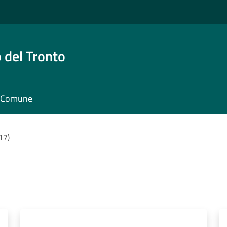
 del Tronto
il Comune
(17)