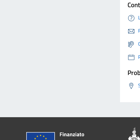
Cont
Prob