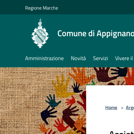
Salta al contenuto principale
Regione Marche
Comune di Appignano
Amministrazione
Novità
Servizi
Vivere 
Home
>
Arg