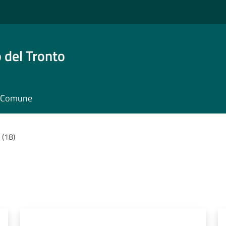
 del Tronto
il Comune
i (18)