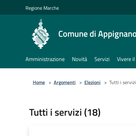
Salta al contenuto principale
Regione Marche
Comune di Appignano
Amministrazione
Novità
Servizi
Vivere 
Home
>
Argomenti
>
Elezioni
>
Tutti i serviz
Tutti i servizi (18)