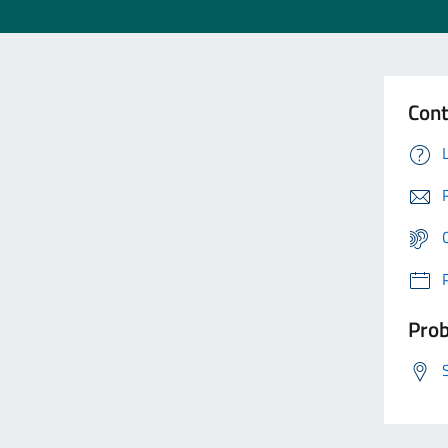
Cont
Prob