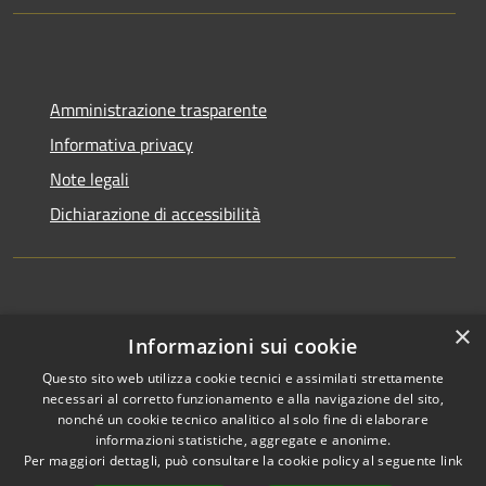
Amministrazione trasparente
Informativa privacy
Note legali
Dichiarazione di accessibilità
×
Informazioni sui cookie
Questo sito web utilizza cookie tecnici e assimilati strettamente
RSS
Copyright © 2026 • Comune di
necessari al corretto funzionamento e alla navigazione del sito,
Accessibilità
Appignano del Tronto •
nonché un cookie tecnico analitico al solo fine di elaborare
informazioni statistiche, aggregate e anonime.
Privacy
Municipium
Powered by
•
Per maggiori dettagli, può consultare la cookie policy al seguente
link
Cookie
Accesso redazione