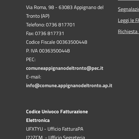
Via Roma, 98 - 63083 Appignano del
Segnalazi
Tronto (AP)
Leggi le 
Telefono: 0736 817701
Richiesta 
Fax: 0736 817731
Codice Fiscale 00363500448
P. IVA 00363500448
PEC:
comuneappignanodeltronto@pec.it
E-mail:
info@comune.appignanodeltronto.ap.it
Codice Univoco Fatturazione
Elettronica
UFXTYU - Ufficio FatturaPA
I72ZCM - Ufficio Segreteria