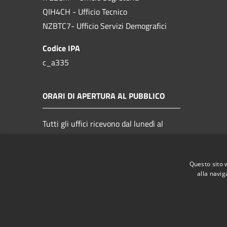
QIH4CH - Ufficio Tecnico
NZBTC7- Ufficio Servizi Demografici
Codice IPA
c_a335
ORARI DI APERTURA AL PUBBLICO
Tutti gli uffici ricevono dal lunedì al
venerdì dalle 9.00 alle 14.00
Questo sito 
alla navig
RSS
Accessibilità
Privacy
Cookie
Mappa de