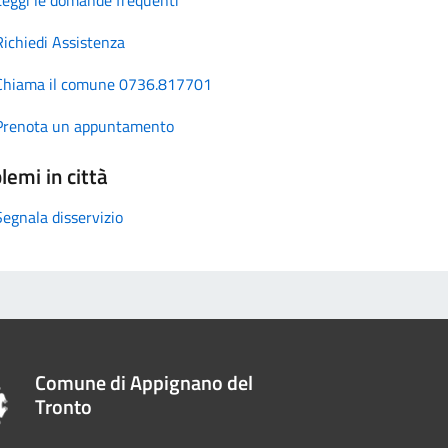
Richiedi Assistenza
Chiama il comune 0736.817701
Prenota un appuntamento
lemi in città
Segnala disservizio
Comune di Appignano del
Tronto