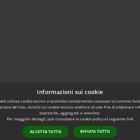
Informazioni sui cookie
web utilizza cookie tecnici e assimilati strettamente necessari al corretto fu
azione del sito, nonché un cookie tecnico analitico al solo fine di elaborare i
statistiche, aggregate e anonime.
Per maggiori dettagli, può consultare la cookie policy al seguente
link
RIFIUTA TUTTO
ACCETTA TUTTO
l sito
Copyright © 2026 • Comune di 
Extranet
Intranet