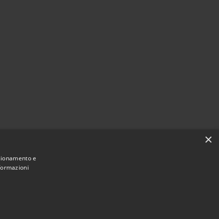
×
nzionamento e
nformazioni
Municipium
Accesso
Appignano del Tronto • Powered by
•