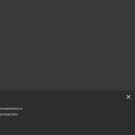
×
nzionamento e
nformazioni