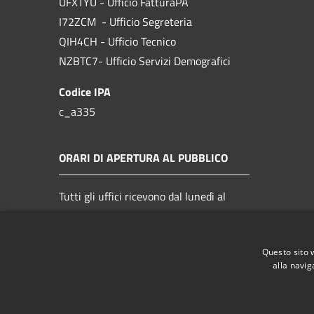
UFXTYU - Ufficio FatturaPA
I72ZCM - Ufficio Segreteria
QIH4CH - Ufficio Tecnico
NZBTC7- Ufficio Servizi Demografici
Codice IPA
c_a335
ORARI DI APERTURA AL PUBBLICO
Tutti gli uffici ricevono dal lunedì al
venerdì dalle 9.00 alle 14.00
Questo sito 
alla navig