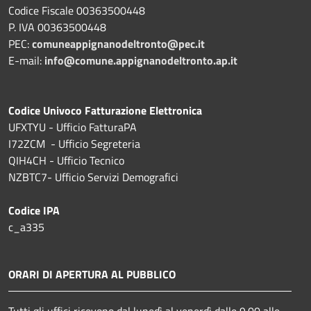
Codice Fiscale 00363500448
P. IVA 00363500448
PEC:
comuneappignanodeltronto@pec.it
E-mail:
info@comune.appignanodeltronto.ap.it
Codice Univoco Fatturazione Elettronica
UFXTYU - Ufficio FatturaPA
I72ZCM - Ufficio Segreteria
QIH4CH - Ufficio Tecnico
NZBTC7- Ufficio Servizi Demografici
Codice IPA
c_a335
ORARI DI APERTURA AL PUBBLICO
Tutti gli uffici ricevono dal lunedì al venerdì dalle 9.00 alle