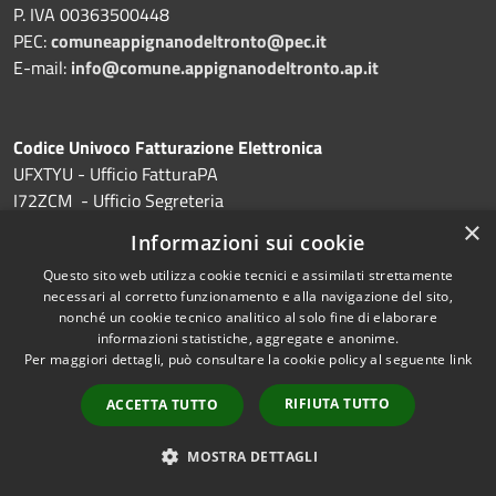
P. IVA 00363500448
PEC:
comuneappignanodeltronto@pec.it
E-mail:
info@comune.appignanodeltronto.ap.it
Codice Univoco Fatturazione Elettronica
UFXTYU - Ufficio FatturaPA
I72ZCM - Ufficio Segreteria
QIH4CH - Ufficio Tecnico
×
Informazioni sui cookie
NZBTC7- Ufficio Servizi Demografici
Questo sito web utilizza cookie tecnici e assimilati strettamente
necessari al corretto funzionamento e alla navigazione del sito,
Codice IPA
nonché un cookie tecnico analitico al solo fine di elaborare
c_a335
informazioni statistiche, aggregate e anonime.
Per maggiori dettagli, può consultare la cookie policy al seguente
link
RIFIUTA TUTTO
ORARI DI APERTURA AL PUBBLICO
ACCETTA TUTTO
MOSTRA DETTAGLI
Tutti gli uffici ricevono dal lunedì al venerdì dalle 9.00 alle
14.00