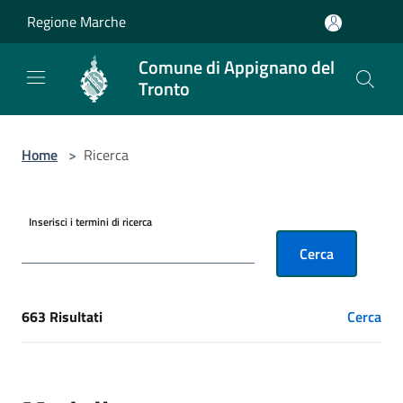
Salta al contenuto principale
Regione Marche
Comune di Appignano del
Tronto
Home
>
Ricerca
Inserisci i termini di ricerca
Cerca
663 Risultati
Cerca
[results] Risultati